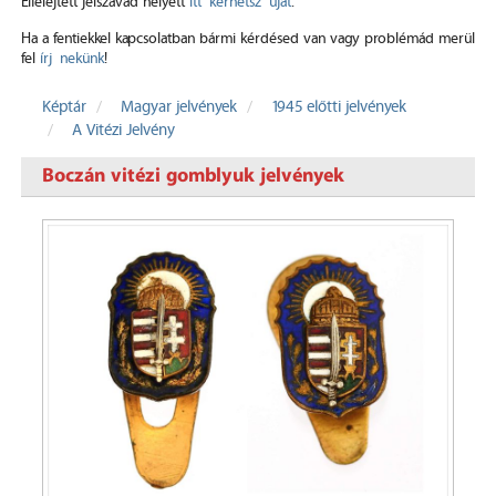
Elfelejtett jelszavad helyett
itt kérhetsz újat
.
Ha a fentiekkel kapcsolatban bármi kérdésed van vagy problémád merül
fel
írj nekünk
!
Képtár
Magyar jelvények
1945 előtti jelvények
A Vitézi Jelvény
Boczán vitézi gomblyuk jelvények