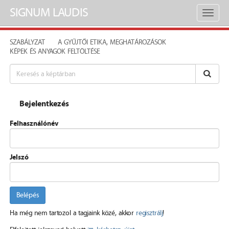
SIGNUM LAUDIS
Toggl
naviga
SZABÁLYZAT
A GYŰJTŐI ETIKA, MEGHATÁROZÁSOK
KÉPEK ÉS ANYAGOK FELTÖLTÉSE
Bejelentkezés
Felhasználónév
Jelszó
Belépés
Ha még nem tartozol a tagjaink közé, akkor
regisztrálj
!