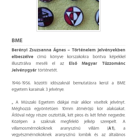
BME
Berényi Zsuzsanna Ágnes – Történelem jelvényekben
elbeszélve
című könyve korszakokra bontva képekkel
Első Magyar Tűzzománc
illusztrálva meséli el az
Jelvénygyár
történetét.
1946-1956. közötti időszaknál bemutatásra kerül a BME
egyetem karainak 3 jelvénye.
„ A Műszaki Egyetem diákjai már akkor viseltek jelvényt.
Méghozzá egyöntetűen 10mm átmérőjű kör alakúakat.
Átlóval négy részre osztották, két piros és két fehér negyedre.
Középen a szaknak megfelelő jelkép szerepelt. A
A1
villamosmérnököknek aranyszínű villám (
), a
vegyészmérnököknek aranyszínű lombik és az általános