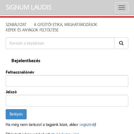
SIGNUM LAUDIS
Toggl
naviga
SZABÁLYZAT
A GYŰJTŐI ETIKA, MEGHATÁROZÁSOK
KÉPEK ÉS ANYAGOK FELTÖLTÉSE
Bejelentkezés
Felhasználónév
Jelszó
Belépés
Ha még nem tartozol a tagjaink közé, akkor
regisztrálj
!