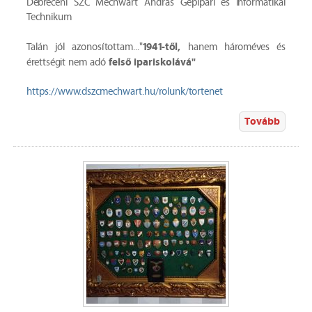
Debreceni SZC Mechwart András Gépipari és Informatikai
Technikum
1941-től,
Talán jól azonosítottam..."
hanem hároméves és
felső ipariskolává"
érettségit nem adó
https://www.dszcmechwart.hu/rolunk/tortenet
Tovább