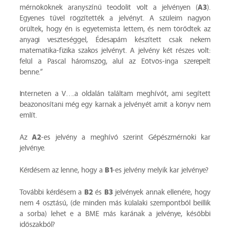
A3
mérnököknek aranyszínű teodolit volt a jelvényen (
).
Egyenes tűvel rögzítették a jelvényt. A szüleim nagyon
örültek, hogy én is egyetemista lettem, és nem törődtek az
anyagi veszteséggel, Édesapám készített csak nekem
matematika-fizika szakos jelvényt. A jelvény két részes volt:
felül a Pascal háromszög, alul az Eötvös-inga szerepelt
benne.”
Interneten a V….a oldalán találtam meghívót, ami segített
beazonosítani még egy karnak a jelvényét amit a könyv nem
említ.
A2
Az
-es jelvény a meghívó szerint Gépészmérnöki kar
jelvénye.
B1
Kérdésem az lenne, hogy a
-es jelvény melyik kar jelvénye?
B2
B3
További kérdésem a
és
jelvények annak ellenére, hogy
nem 4 osztású, (de minden más külalaki szempontból beillik
a sorba) lehet e a BME más karának a jelvénye, későbbi
időszakból?