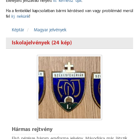
Elfelejtett jelszavad helyett
itt kérhetsz újat
.
Ha a fentiekkel kapcsolatban bármi kérdésed van vagy problémád merül
fel
írj nekünk
!
Képtár
Magyar jelvények
Iskolajelvények (24 kép)
Hármas rejtvény
Első nézésre három egyforma jelvény. Másodjára már látszik