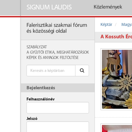
SIGNUM LAUDIS
Közlemények
Képtár
Magya
Falerisztikai szakmai fórum
és közösségi oldal
A Kossuth Ér
SZABÁLYZAT
A GYŰJTŐI ETIKA, MEGHATÁROZÁSOK
KÉPEK ÉS ANYAGOK FELTÖLTÉSE
Bejelentkezés
Felhasználónév
Jelszó