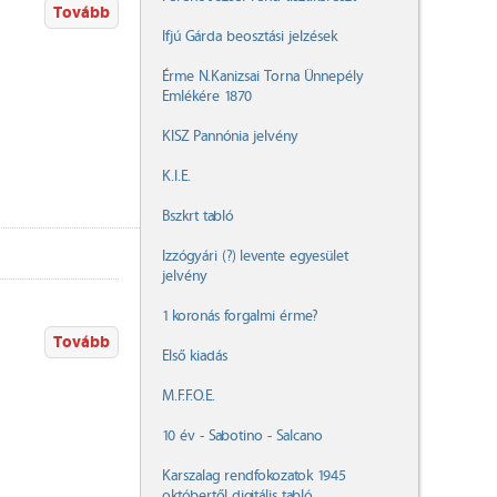
Tovább
Ifjú Gárda beosztási jelzések
Érme N.Kanizsai Torna Ünnepély
Emlékére 1870
KISZ Pannónia jelvény
K.I.E.
Bszkrt tabló
Izzógyári (?) levente egyesület
jelvény
1 koronás forgalmi érme?
Tovább
Első kiadás
M.F.F.O.E.
10 év - Sabotino - Salcano
Karszalag rendfokozatok 1945
októbertől digitális tabló