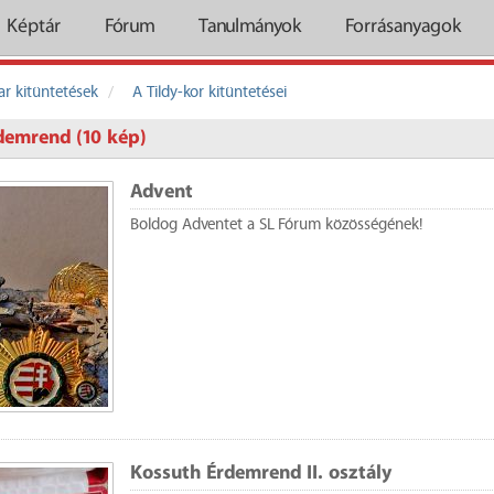
Képtár
Fórum
Tanulmányok
Forrásanyagok
r kitüntetések
A Tildy-kor kitüntetései
demrend (10 kép)
Advent
Boldog Adventet a SL Fórum közösségének!
Kossuth Érdemrend II. osztály