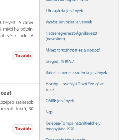
Törzsgárda jelvények
Vadász üdvözlet jelvények
8 helyett. A címer
 mivel ha pótolni
Hadseregkereszt-Ágyúkereszt
ot vésik bele. A
(nevesített)
Mihez tartozhatott ez a doboz?
Tovább
Szeged, 1919.V.7.
Rákosi címeres akadémia jelvények
Horthy I. osztályú Tiszti Szolgálati
Jelek
tozat
OMRE jelvények
középső szélesebb
ncozott tükrű, 30
Nap
Kelebija-Tompa határátkelőhely
Tovább
megnyitása 1978