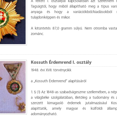
A feltett I. osztállyal kapcsolatban azt szeretném
Tagságtól, hogy miből állapítható meg a típus variá
anyaga és hogy a variációkból/kiadásokból 
tulajdonképpen és mikor.
A kitüntetés 87,0 gramm súlyú. Nem otromba vastag
zománc.
Kossuth Érdemrend I. osztály
1948. évi XVII. törvénycikk
a „Kossuth Érdemrend” alapításáról
1. § (1) Az 1848-as szabadságeszme szellemében, a né
a világbéke szolgálatában, illetőleg a tudomány és
szerzett kimagasló érdemek jutalmazásául Ko
alapíttatik, amely magyar és külföldi államp
adományozható.