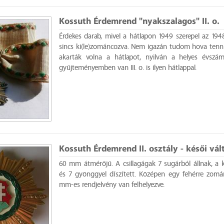
Kossuth Érdemrend "nyakszalagos" II. o.
Érdekes darab, mivel a hátlapon 1949 szerepel az 194
sincs ki(le)zománcozva. Nem igazán tudom hova tenni,
akarták volna a hátlapot, nyilván a helyes évszám
gyűjteményemben van III. o. is ilyen hátlappal.
Kossuth Érdemrend II. osztály - késői vál
60 mm átmérőjű. A csillagágak 7 sugárból állnak, a 
és 7 gyönggyel díszített. Középen egy fehérre zomá
mm-es rendjelvény van felhelyezve.