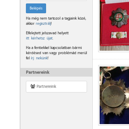
Belépés
Ha még nem tartozol a tagjaink közé,
akkor
regisztrálj
!
Elfelejtett jelszavad helyett
itt kérhetsz újat
.
Ha a fentiekkel kapcsolatban bármi
kérdésed van vagy problémád merül
fel
írj nekünk
!
Partnereink
Partnereink