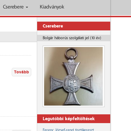
Cserebere
Kiadványok
Cserebere
Bolgár háborús szolgálati jel (10 év)
Tovább
Legutóbbi képfeltöltések
Ferenc József-rend tisztikereszt