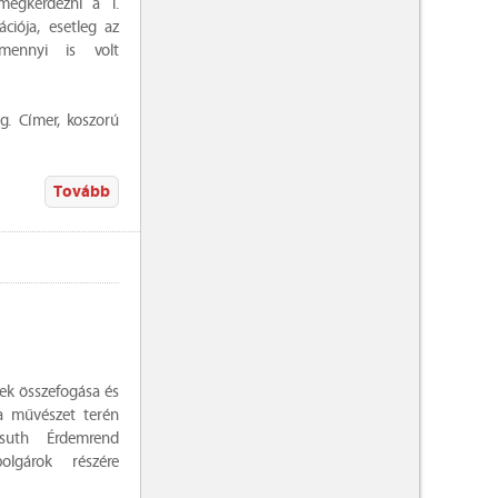
 megkérdezni a T.
ciója, esetleg az
mennyi is volt
. Címer, koszorú
Tovább
pek összefogása és
 a művészet terén
ssuth Érdemrend
olgárok részére