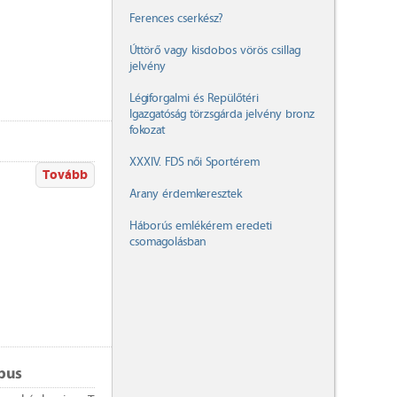
Ferences cserkész?
Úttörő vagy kisdobos vörös csillag
jelvény
Légiforgalmi és Repülőtéri
Igazgatóság törzsgárda jelvény bronz
fokozat
XXXIV. FDS női Sportérem
Tovább
Arany érdemkeresztek
Háborús emlékérem eredeti
csomagolásban
ípus