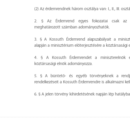
(2) Az érdemrendnek három osztálya van: I., II., III. osztá
2. § Az Érdemrend egyes fokozatai csak az a
meghatározott számban adományozhatók.
3. § A Kossuth Érdemrend alapszabályait a miniszt
alapján a minisztérium előterjesztésére a köztársasági 
4. § A Kossuth Érdemrendet a miniszterelnök el
köztársasági elnök adományozza.
5. § A büntető- és egyéb törvényeknek a rendje
rendelkezéseit a Kossuth Érdemrendre is alkalmazni kell
6. § A jelen törvény kihirdetésének napján lép hatályba