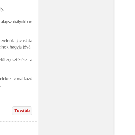
ly.
lapszabályokban
erelnök javaslata
elnök hagyja jóvá.
őterjesztésére a
lekre vonatkozó
.
.
Tovább