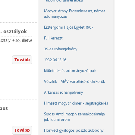
Tábornoki tányérsapka
Magyar Arany Érdemkereszt, német
adományozás
Esztergomi Hajós Egylet 1907
. osztályok
FJ I kereszt
ztály első, illetve
39-es rohamjelvény
Tovább
1932.06.13-16.
kitüntetés és adományozó pair
Vészfék - MÁV vonatkisérő dalkörök
Arkanzas rohamjelvény
Himzett magyar címer - segítségkérés
ípus
Siposs Antal magán zeneakadémiája
jubileumi érem
Tovább
Honvéd gyalogos posztó zubbony