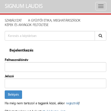
SIGNUM LAUDIS
Toggl
naviga
SZABÁLYZAT
A GYŰJTŐI ETIKA, MEGHATÁROZÁSOK
KÉPEK ÉS ANYAGOK FELTÖLTÉSE
Bejelentkezés
Felhasználónév
Jelszó
Belépés
Ha még nem tartozol a tagjaink közé, akkor
regisztrálj
!