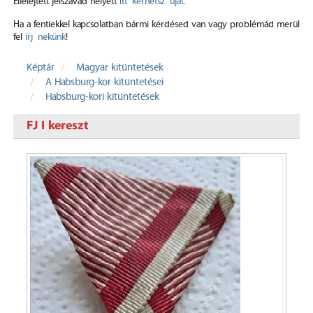
Elfelejtett jelszavad helyett
itt kérhetsz újat
.
Ha a fentiekkel kapcsolatban bármi kérdésed van vagy problémád merül
fel
írj nekünk
!
Képtár
Magyar kitüntetések
A Habsburg-kor kitüntetései
Habsburg-kori kitüntetések
FJ I kereszt