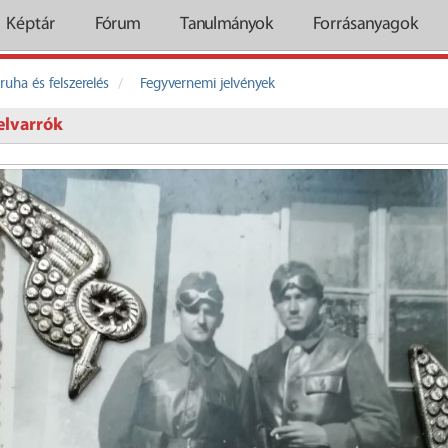
Képtár
Fórum
Tanulmányok
Forrásanyagok
ruha és felszerelés
Fegyvernemi jelvények
elvarrók