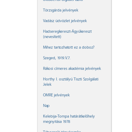
Törzsgárda jelvények
Vadász üdvözlet jelvények
Hadseregkereszt-Ágyúkereszt
(nevesített)
Mihez tartozhatott ez a doboz?
Szeged, 1919.V.7.
Rákosi címeres akadémia jelvények
Horthy I. osztályú Tiszti Szolgálati
Jelek
OMRE jelvények
Nap
Kelebija-Tompa határátkelőhely
megnyitása 1978