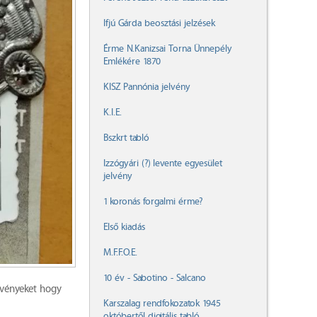
Ifjú Gárda beosztási jelzések
Érme N.Kanizsai Torna Ünnepély
Emlékére 1870
KISZ Pannónia jelvény
K.I.E.
Bszkrt tabló
Izzógyári (?) levente egyesület
jelvény
1 koronás forgalmi érme?
Első kiadás
M.F.F.O.E.
10 év - Sabotino - Salcano
lvényeket hogy
Karszalag rendfokozatok 1945
októbertől digitális tabló