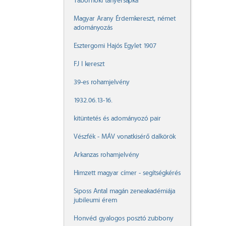
Tábornoki tányérsapka
Magyar Arany Érdemkereszt, német
adományozás
Esztergomi Hajós Egylet 1907
FJ I kereszt
39-es rohamjelvény
1932.06.13-16.
kitüntetés és adományozó pair
Vészfék - MÁV vonatkisérő dalkörök
Arkanzas rohamjelvény
Himzett magyar címer - segítségkérés
Siposs Antal magán zeneakadémiája
jubileumi érem
Honvéd gyalogos posztó zubbony