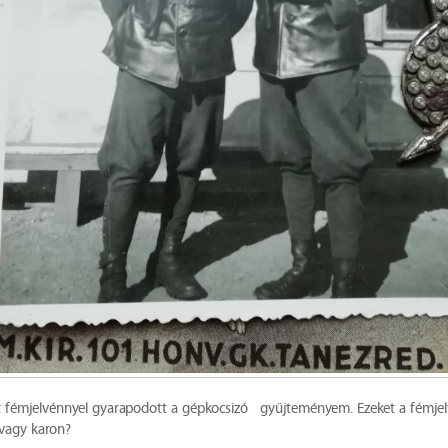
ét fémjelvénnyel gyarapodott a gépkocsizó gyűjteményem. Ezeket a fémje
 vagy karon?