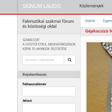
SIGNUM LAUDIS
Közlemények
Képtár
Egyen
Falerisztikai szakmai fórum
és közösségi oldal
Gépkocsizó f
SZABÁLYZAT
A GYŰJTŐI ETIKA, MEGHATÁROZÁSOK
KÉPEK ÉS ANYAGOK FELTÖLTÉSE
Bejelentkezés
Felhasználónév
Jelszó