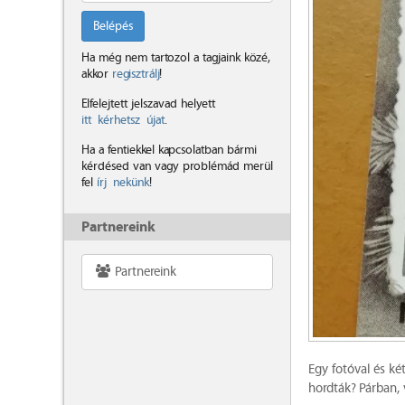
Belépés
Ha még nem tartozol a tagjaink közé,
akkor
regisztrálj
!
Elfelejtett jelszavad helyett
itt kérhetsz újat
.
Ha a fentiekkel kapcsolatban bármi
kérdésed van vagy problémád merül
fel
írj nekünk
!
Partnereink
Partnereink
Egy fotóval és k
hordták? Párban,