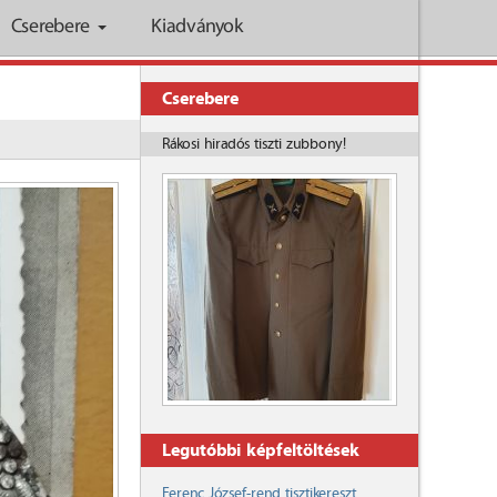
Cserebere
Kiadványok
Cserebere
Rákosi hiradós tiszti zubbony!
Legutóbbi képfeltöltések
Ferenc József-rend tisztikereszt