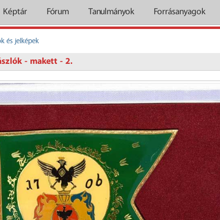
Képtár
Fórum
Tanulmányok
Forrásanyagok
ók és jelképek
szlók - makett - 2.