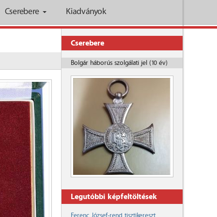
Cserebere
Kiadványok
Cserebere
Bolgár háborús szolgálati jel (10 év)
Legutóbbi képfeltöltések
Ferenc József-rend tisztikereszt