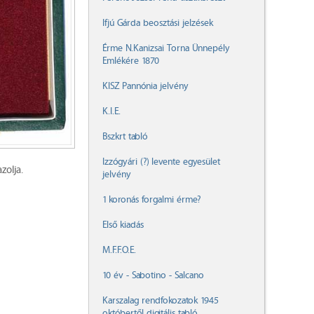
Ifjú Gárda beosztási jelzések
Érme N.Kanizsai Torna Ünnepély
Emlékére 1870
KISZ Pannónia jelvény
K.I.E.
Bszkrt tabló
Izzógyári (?) levente egyesület
zolja.
jelvény
1 koronás forgalmi érme?
Első kiadás
M.F.F.O.E.
10 év - Sabotino - Salcano
Karszalag rendfokozatok 1945
októbertől digitális tabló