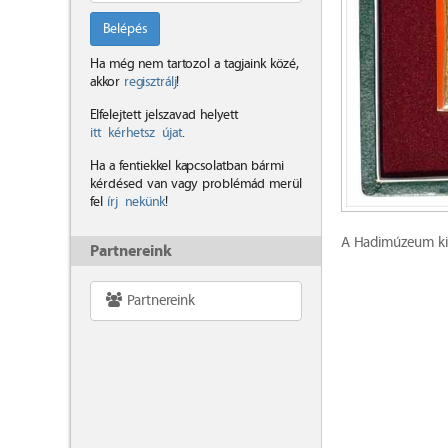
Belépés
Ha még nem tartozol a tagjaink közé,
akkor
regisztrálj
!
Elfelejtett jelszavad helyett
itt kérhetsz újat
.
Ha a fentiekkel kapcsolatban bármi
kérdésed van vagy problémád merül
fel
írj nekünk
!
A Hadimúzeum kiad
Partnereink
Partnereink