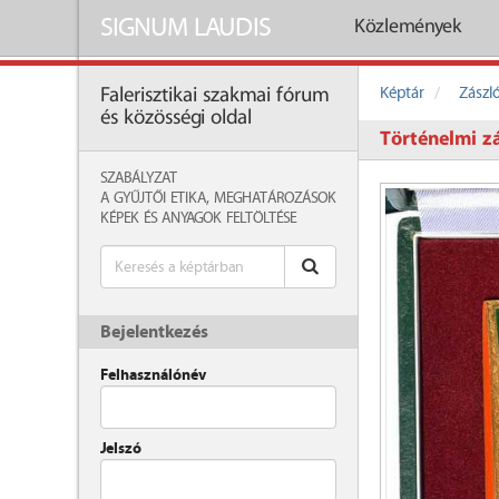
SIGNUM LAUDIS
Közlemények
Képtár
Zászl
Falerisztikai szakmai fórum
és közösségi oldal
Történelmi zá
SZABÁLYZAT
A GYŰJTŐI ETIKA, MEGHATÁROZÁSOK
KÉPEK ÉS ANYAGOK FELTÖLTÉSE
Bejelentkezés
Felhasználónév
Jelszó