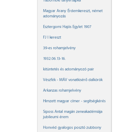
Tábornoki tányérsapka
Magyar Arany Érdemkereszt, német
adományozás
Esztergomi Hajós Egylet 1907
FJ I kereszt
39-es rohamjelvény
1932.06.13-16.
kitüntetés és adományozó pair
Vészfék - MÁV vonatkisérő dalkörök
Arkanzas rohamjelvény
Himzett magyar címer - segítségkérés
Siposs Antal magán zeneakadémiája
jubileumi érem
Honvéd gyalogos posztó zubbony