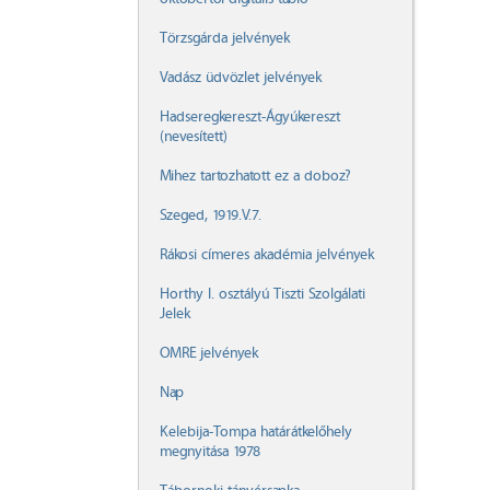
Törzsgárda jelvények
Vadász üdvözlet jelvények
Hadseregkereszt-Ágyúkereszt
(nevesített)
Mihez tartozhatott ez a doboz?
Szeged, 1919.V.7.
Rákosi címeres akadémia jelvények
Horthy I. osztályú Tiszti Szolgálati
Jelek
OMRE jelvények
Nap
Kelebija-Tompa határátkelőhely
megnyitása 1978