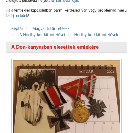
Elfelejtett jelszavad helyett
itt kérhetsz újat
.
Ha a fentiekkel kapcsolatban bármi kérdésed van vagy problémád merül
fel
írj nekünk
!
Képtár
Magyar kitüntetések
A Horthy-kor kitüntetései
Horthy-kori kitüntetések
A Don-kanyarban elesettek emlékére