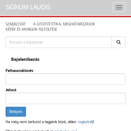
SIGNUM LAUDIS
Toggl
naviga
SZABÁLYZAT
A GYŰJTŐI ETIKA, MEGHATÁROZÁSOK
KÉPEK ÉS ANYAGOK FELTÖLTÉSE
Bejelentkezés
Felhasználónév
Jelszó
Belépés
Ha még nem tartozol a tagjaink közé, akkor
regisztrálj
!