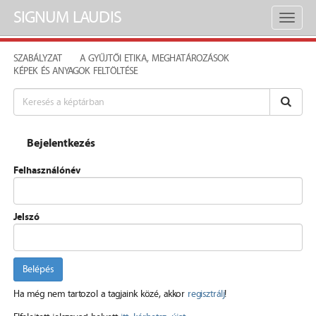
SIGNUM LAUDIS
Toggl
naviga
SZABÁLYZAT
A GYŰJTŐI ETIKA, MEGHATÁROZÁSOK
KÉPEK ÉS ANYAGOK FELTÖLTÉSE
Bejelentkezés
Felhasználónév
Jelszó
Belépés
Ha még nem tartozol a tagjaink közé, akkor
regisztrálj
!