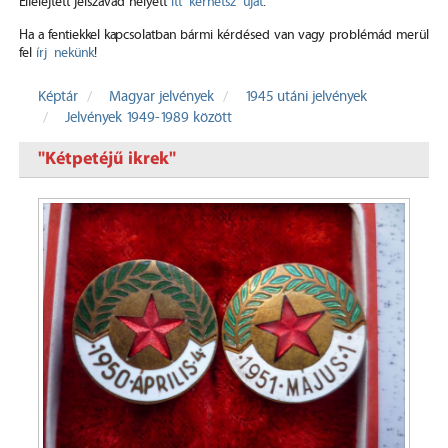
Elfelejtett jelszavad helyett
itt kérhetsz újat
.
Ha a fentiekkel kapcsolatban bármi kérdésed van vagy problémád merül
fel
írj nekünk
!
Képtár
Magyar jelvények
1945 utáni jelvények
Jelvények 1949-1989 között
"Kétpetéjű ikrek"