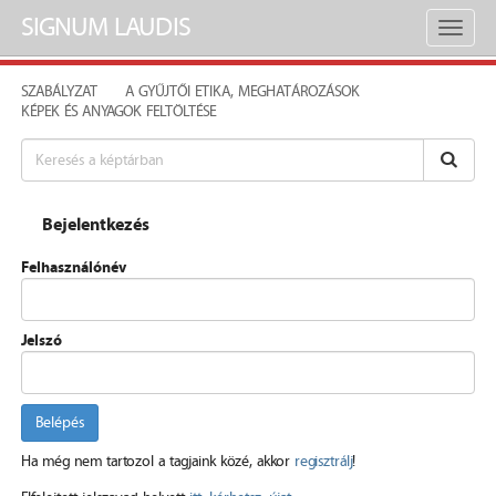
SIGNUM LAUDIS
Toggl
naviga
SZABÁLYZAT
A GYŰJTŐI ETIKA, MEGHATÁROZÁSOK
KÉPEK ÉS ANYAGOK FELTÖLTÉSE
Bejelentkezés
Felhasználónév
Jelszó
Belépés
Ha még nem tartozol a tagjaink közé, akkor
regisztrálj
!