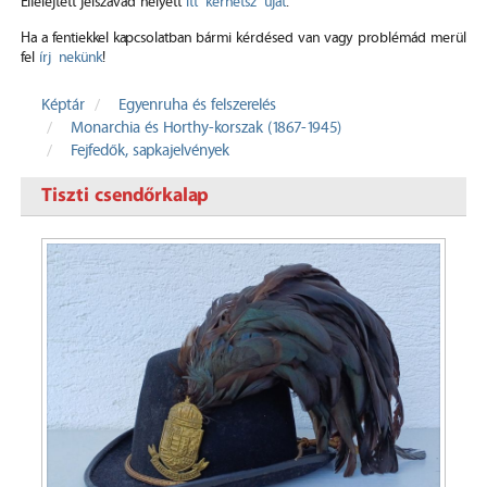
Elfelejtett jelszavad helyett
itt kérhetsz újat
.
Ha a fentiekkel kapcsolatban bármi kérdésed van vagy problémád merül
fel
írj nekünk
!
Képtár
Egyenruha és felszerelés
Monarchia és Horthy-korszak (1867-1945)
Fejfedők, sapkajelvények
Tiszti csendőrkalap