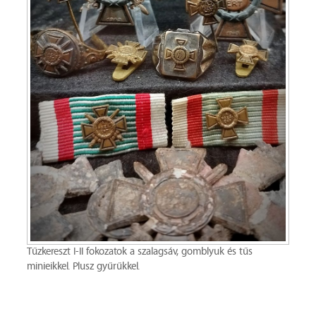
Tűzkereszt I-II fokozatok a szalagsáv, gomblyuk és tűs
minieikkel. Plusz gyűrűkkel.