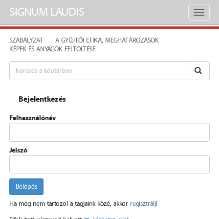
SIGNUM LAUDIS
Toggl
naviga
SZABÁLYZAT
A GYŰJTŐI ETIKA, MEGHATÁROZÁSOK
KÉPEK ÉS ANYAGOK FELTÖLTÉSE
Bejelentkezés
Felhasználónév
Jelszó
Belépés
Ha még nem tartozol a tagjaink közé, akkor
regisztrálj
!