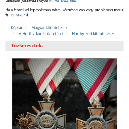
Elfelejtett jelszavad helyett
itt kérhetsz újat
.
Ha a fentiekkel kapcsolatban bármi kérdésed van vagy problémád merül
fel
írj nekünk
!
Képtár
Magyar kitüntetések
A Horthy-kor kitüntetései
Horthy-kori kitüntetések
Tűzkeresztek.