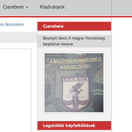
Cserebere
Kiadványok
 és Bronzérem
Cserebere
Besenyő János A magyar Honvédség
karjelzései könyve
Legutóbbi képfeltöltések