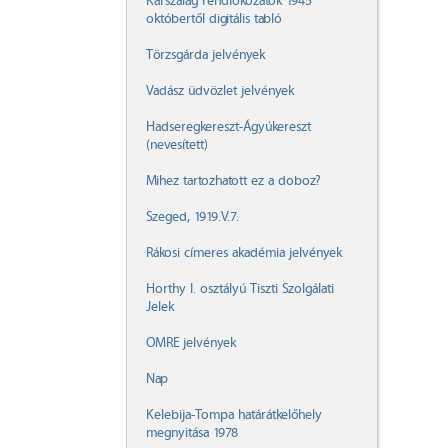
Karszalag rendfokozatok 1945
októbertől digitális tabló
Törzsgárda jelvények
Vadász üdvözlet jelvények
Hadseregkereszt-Ágyúkereszt
(nevesített)
Mihez tartozhatott ez a doboz?
Szeged, 1919.V.7.
Rákosi címeres akadémia jelvények
Horthy I. osztályú Tiszti Szolgálati
Jelek
OMRE jelvények
Nap
Kelebija-Tompa határátkelőhely
megnyitása 1978