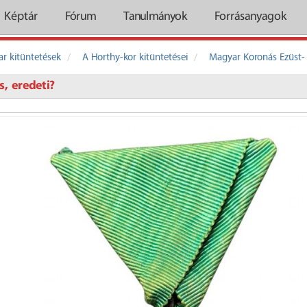
Képtár
Fórum
Tanulmányok
Forrásanyagok
r kitüntetések
A Horthy-kor kitüntetései
Magyar Koronás Ezüst-
, eredeti?