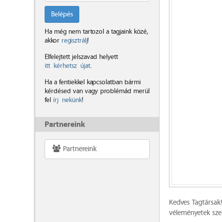
Belépés
Ha még nem tartozol a tagjaink közé,
akkor
regisztrálj
!
Elfelejtett jelszavad helyett
itt kérhetsz újat
.
Ha a fentiekkel kapcsolatban bármi
kérdésed van vagy problémád merül
fel
írj nekünk
!
Partnereink
Partnereink
Kedves Tagtársak!
véleményetek szer