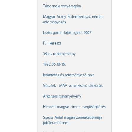
Tábornoki tányérsapka
Magyar Arany Érdemkereszt, német
adományozás
Esztergomi Hajós Egylet 1907
FJ I kereszt
39-es rohamjelvény
1932.06.13-16.
kitüntetés és adományozó pair
Vészfék - MÁV vonatkisérő dalkörök
Arkanzas rohamjelvény
Himzett magyar címer - segítségkérés
Siposs Antal magán zeneakadémiája
jubileumi érem