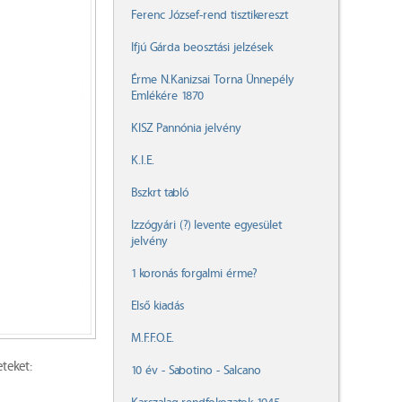
Ferenc József-rend tisztikereszt
Ifjú Gárda beosztási jelzések
Érme N.Kanizsai Torna Ünnepély
Emlékére 1870
KISZ Pannónia jelvény
K.I.E.
Bszkrt tabló
Izzógyári (?) levente egyesület
jelvény
1 koronás forgalmi érme?
Első kiadás
M.F.F.O.E.
teket:
10 év - Sabotino - Salcano