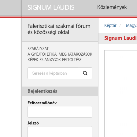
SIGNUM LAUDIS
Közlemények
Képtár
Magya
Falerisztikai szakmai fórum
és közösségi oldal
Signum Laudis
SZABÁLYZAT
A GYŰJTŐI ETIKA, MEGHATÁROZÁSOK
KÉPEK ÉS ANYAGOK FELTÖLTÉSE
Bejelentkezés
Felhasználónév
Jelszó