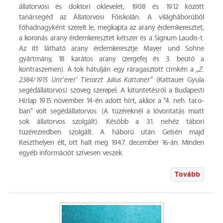
állatorvosi és doktori oklevelet, 1908 és 1912 között
tanársegéd az Állatorvosi Főiskolán. A világháborúból
főhadnagyként szerelt le, megkapta az arany érdemkeresztet,
a koronás arany érdemkeresztet kétszer és a Signum Laudis-t.
Az itt látható arany érdemkeresztje Mayer und Sohne
gyártmány, 18 karátos arany (zergefej és 3. beütő a
kontraszemen). A tok hátulján egy ráragasztott címkén a
„Z.
2384/1915 Unt’erer’ Tierarzt Julius Kattaner”
(Kattauer Gyula
segédállatorvos) szöveg szerepel. A kitüntetésről a Budapesti
Hírlap 1915 november 14-én adott hírt, akkor a "4. neh. tar.o-
ban" volt segédállatorvos. (A tüzéreknél a lóvontatás miatt
sok állatorvos szolgált). Később a 31. nehéz tábori
tüzérezredben szolgált. A háború után Gelsén majd
Keszthelyen élt, ott halt meg 1947. december 16-án. Minden
egyéb információt szívesen veszek.
Tovább