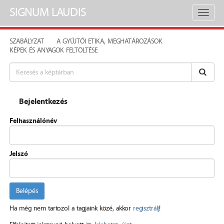
SIGNUM LAUDIS
Toggl
naviga
SZABÁLYZAT
A GYŰJTŐI ETIKA, MEGHATÁROZÁSOK
KÉPEK ÉS ANYAGOK FELTÖLTÉSE
Bejelentkezés
Felhasználónév
Jelszó
Belépés
Ha még nem tartozol a tagjaink közé, akkor
regisztrálj
!