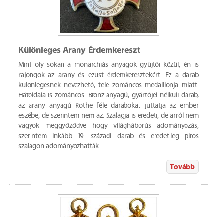
Különleges Arany Érdemkereszt
Mint oly sokan a monarchiás anyagok gyűjtői közül, én is
rajongok az arany és ezüst érdemkeresztekért. Ez a darab
különlegesnek nevezhető, tele zománcos medallionja miatt.
Hátoldala is zománcos. Bronz anyagú, gyártójel nélküli darab,
az arany anyagú Rothe féle darabokat juttatja az ember
eszébe, de szerintem nem az. Szalagja is eredeti, de arról nem
vagyok meggyőződve hogy világháborús adományozás,
szerintem inkább 19. századi darab és eredetileg piros
szalagon adományozhatták.
Tovább