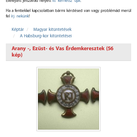
Elfelejtett jelszavad helyett
itt kérhetsz újat
.
Ha a fentiekkel kapcsolatban bármi kérdésed van vagy problémád merül
fel
írj nekünk
!
Képtár
Magyar kitüntetések
A Habsburg-kor kitüntetései
Arany -, Ezüst- és Vas Érdemkeresztek (56
kép)