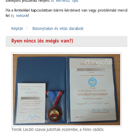
Elfelejtett jelszavad helyett
itt kérhetsz újat
.
Ha a fentiekkel kapcsolatban bármi kérdésed van vagy problémád merül
fel
írj nekünk
!
Képtár
Bizonytalan és vitás darabok
Ilyen nincs (és mégis van?)
Török László szavai jutottak eszembe, a híres rádiós