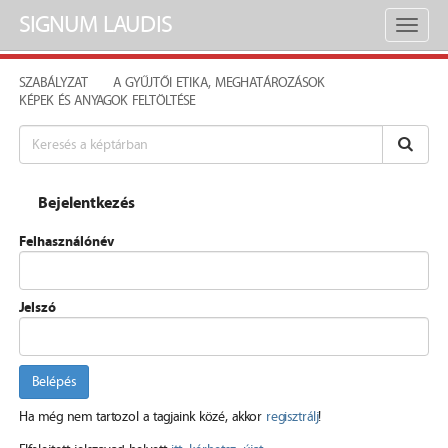
SIGNUM LAUDIS
Toggl
naviga
SZABÁLYZAT
A GYŰJTŐI ETIKA, MEGHATÁROZÁSOK
KÉPEK ÉS ANYAGOK FELTÖLTÉSE
Bejelentkezés
Felhasználónév
Jelszó
Belépés
Ha még nem tartozol a tagjaink közé, akkor
regisztrálj
!