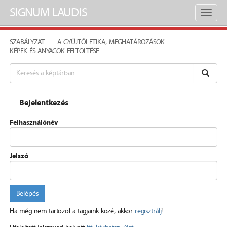
SIGNUM LAUDIS
Toggl
naviga
SZABÁLYZAT
A GYŰJTŐI ETIKA, MEGHATÁROZÁSOK
KÉPEK ÉS ANYAGOK FELTÖLTÉSE
Bejelentkezés
Felhasználónév
Jelszó
Belépés
Ha még nem tartozol a tagjaink közé, akkor
regisztrálj
!