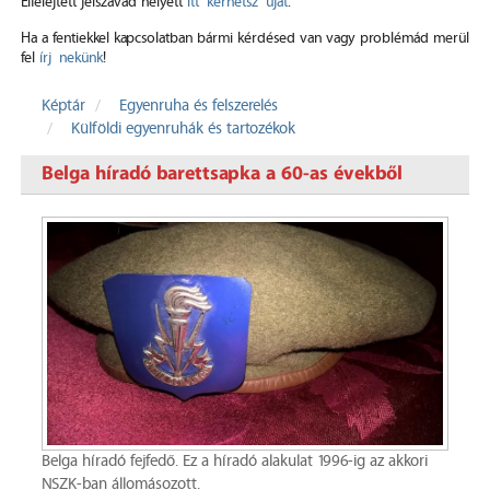
Elfelejtett jelszavad helyett
itt kérhetsz újat
.
Ha a fentiekkel kapcsolatban bármi kérdésed van vagy problémád merül
fel
írj nekünk
!
Képtár
Egyenruha és felszerelés
Külföldi egyenruhák és tartozékok
Belga híradó barettsapka a 60-as évekből
Belga híradó fejfedő. Ez a híradó alakulat 1996-ig az akkori
NSZK-ban állomásozott.