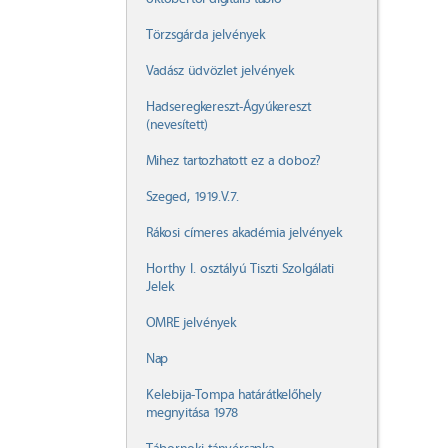
Törzsgárda jelvények
Vadász üdvözlet jelvények
Hadseregkereszt-Ágyúkereszt
(nevesített)
Mihez tartozhatott ez a doboz?
Szeged, 1919.V.7.
Rákosi címeres akadémia jelvények
Horthy I. osztályú Tiszti Szolgálati
Jelek
OMRE jelvények
Nap
Kelebija-Tompa határátkelőhely
megnyitása 1978