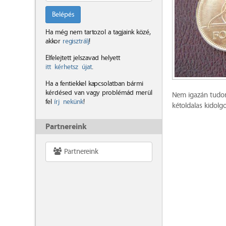
Belépés
Ha még nem tartozol a tagjaink közé,
akkor
regisztrálj
!
Elfelejtett jelszavad helyett
itt kérhetsz újat
.
Ha a fentiekkel kapcsolatban bármi
kérdésed van vagy problémád merül
Nem igazán tudom
fel
írj nekünk
!
kétoldalas kidolg
Partnereink
Partnereink