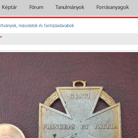
Képtár
Fórum
Tanulmányok
Forrásanyagok
ítványok, másolatok és fantáziadarabok
"