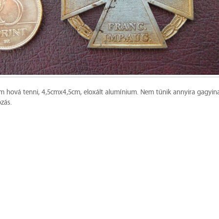
 hová tenni, 4,5cmx4,5cm, eloxált alumínium. Nem tűnik annyira gagyina
ozás.