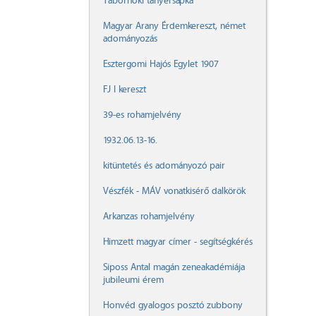
Tábornoki tányérsapka
Magyar Arany Érdemkereszt, német
adományozás
Esztergomi Hajós Egylet 1907
FJ I kereszt
39-es rohamjelvény
1932.06.13-16.
kitüntetés és adományozó pair
Vészfék - MÁV vonatkisérő dalkörök
Arkanzas rohamjelvény
Himzett magyar címer - segítségkérés
Siposs Antal magán zeneakadémiája
jubileumi érem
Honvéd gyalogos posztó zubbony