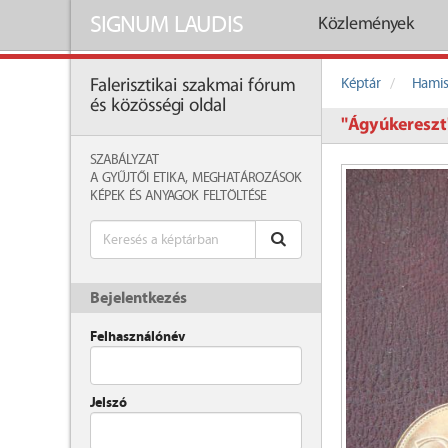
SIGNUM LAUDIS
Közlemények
Képtár
Hamis
Falerisztikai szakmai fórum
és közösségi oldal
"Ágyúkereszt
SZABÁLYZAT
A GYŰJTŐI ETIKA, MEGHATÁROZÁSOK
KÉPEK ÉS ANYAGOK FELTÖLTÉSE
Bejelentkezés
Felhasználónév
Jelszó