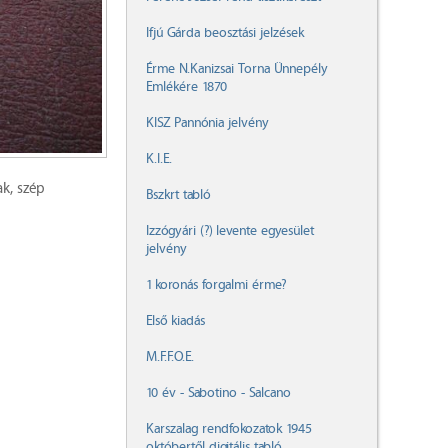
Ifjú Gárda beosztási jelzések
Érme N.Kanizsai Torna Ünnepély
Emlékére 1870
KISZ Pannónia jelvény
K.I.E.
k, szép
Bszkrt tabló
Izzógyári (?) levente egyesület
jelvény
1 koronás forgalmi érme?
Első kiadás
M.F.F.O.E.
10 év - Sabotino - Salcano
Karszalag rendfokozatok 1945
októbertől digitális tabló