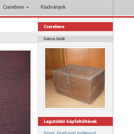
Cserebere
Kiadványok
Cserebere
Katona ládák
Legutóbbi képfeltöltések
Ferenc József-rend tisztikereszt