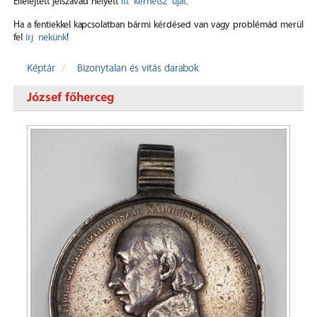
Elfelejtett jelszavad helyett
itt kérhetsz újat
.
Ha a fentiekkel kapcsolatban bármi kérdésed van vagy problémád merül
fel
írj nekünk
!
Képtár
Bizonytalan és vitás darabok
József főherceg