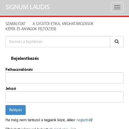
SIGNUM LAUDIS
Toggl
naviga
SZABÁLYZAT
A GYŰJTŐI ETIKA, MEGHATÁROZÁSOK
KÉPEK ÉS ANYAGOK FELTÖLTÉSE
Bejelentkezés
Felhasználónév
Jelszó
Belépés
Ha még nem tartozol a tagjaink közé, akkor
regisztrálj
!