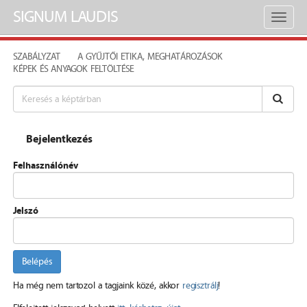
SIGNUM LAUDIS
Toggl
naviga
SZABÁLYZAT
A GYŰJTŐI ETIKA, MEGHATÁROZÁSOK
KÉPEK ÉS ANYAGOK FELTÖLTÉSE
Bejelentkezés
Felhasználónév
Jelszó
Belépés
Ha még nem tartozol a tagjaink közé, akkor
regisztrálj
!