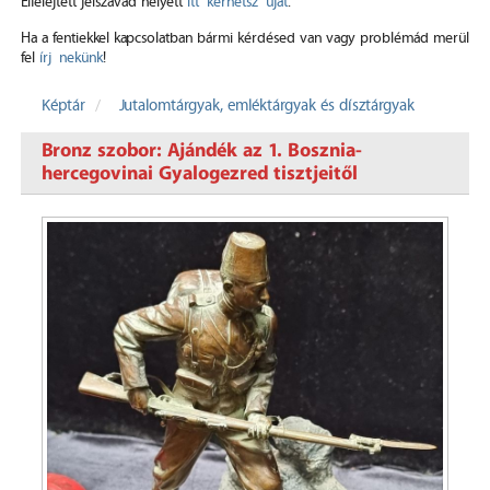
Elfelejtett jelszavad helyett
itt kérhetsz újat
.
Ha a fentiekkel kapcsolatban bármi kérdésed van vagy problémád merül
fel
írj nekünk
!
Képtár
Jutalomtárgyak, emléktárgyak és dísztárgyak
Bronz szobor: Ajándék az 1. Bosznia-
hercegovinai Gyalogezred tisztjeitől